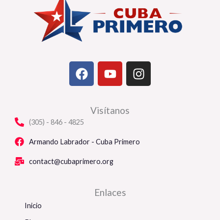
F
Y
I
a
o
n
c
u
s
e
t
t
Visítanos
b
u
a
(305) - 846 - 4825
o
b
g
o
e
r
Armando Labrador - Cuba Primero
k
a
contact@cubaprimero.org
m
Enlaces
Inicio